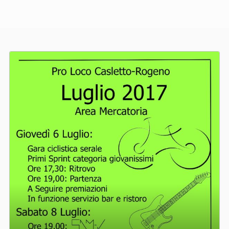
a
A
!
T
T
I
T
a
g
:
p