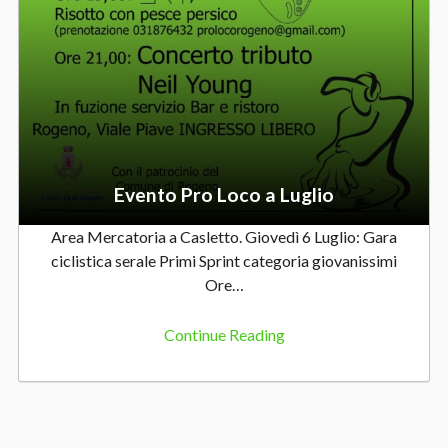
r
o
Evento Pro Loco a Luglio
l
Area Mercatoria a Casletto. Giovedì 6 Luglio: Gara
ciclistica serale Primi Sprint categoria giovanissimi
Ore…
o
Continue Reading
c